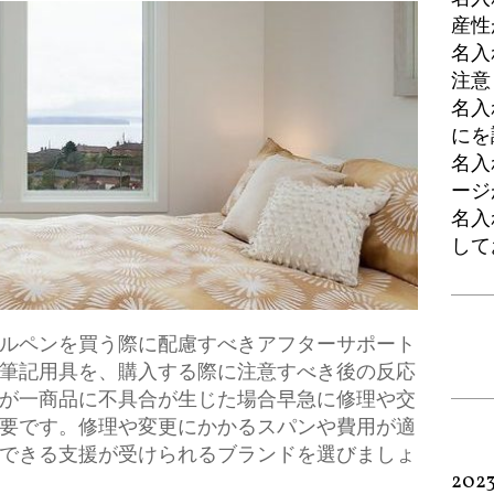
産性
名入
注意
名入
にを
名入
ージ
名入
して
ルペンを買う際に配慮すべきアフターサポート
筆記用具を、購入する際に注意すべき後の反応
が一商品に不具合が生じた場合早急に修理や交
要です。修理や変更にかかるスパンや費用が適
できる支援が受けられるブランドを選びましょ
202