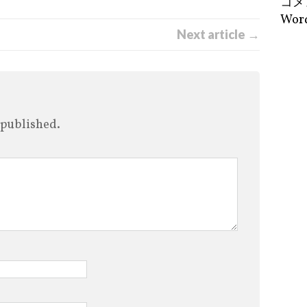
コメ
Word
Next article →
 published.