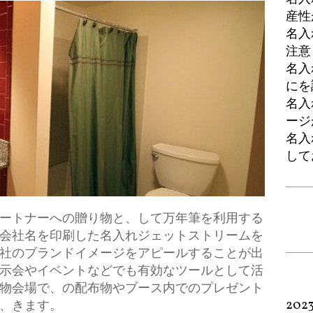
産性
名入
注意
名入
にを
名入
ージ
名入
して
ートナーへの贈り物と、して万年筆を利用する
会社名を印刷した名入れジェットストリームを
社のブランドイメージをアピールすることが出
示会やイベントなどでも有効なツールとして活
物会場で、の配布物やブース内でのプレゼント
202
、きます。