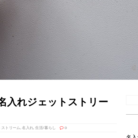
名入れジェットストリー
トストリーム
,
名入れ
,
生活/暮らし
0
名入