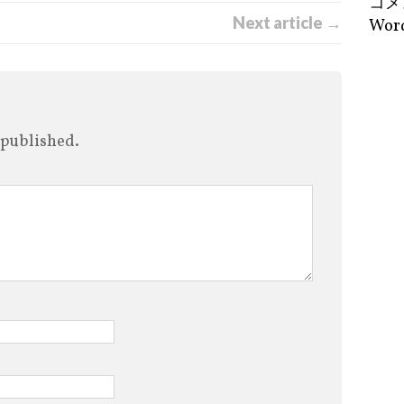
コメ
Next article →
Word
 published.